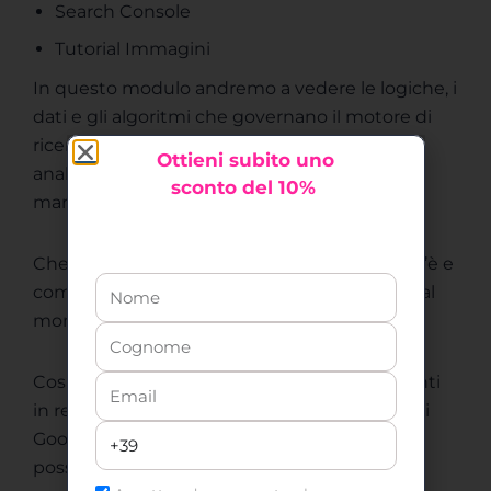
Search Console
Tutorial Immagini
In questo modulo andremo a vedere le logiche, i
dati e gli algoritmi che governano il motore di
ricerca numero 1 al mondo e andremo ad
Ottieni
subito uno
analizzare alcuni i suoi strumenti per fare
sconto del 10%
marketing.
Che cos’è Google: andremo a vedere che cos’è e
come funziona il motore di ricerca numero 1 al
mondo.
Cosa cercano gli utenti: cosa cercano gli utenti
in rete e in particolare nel motore di ricerca di
Google, di cosa hanno bisogno e come
possiamo noi trasformarli in clienti?