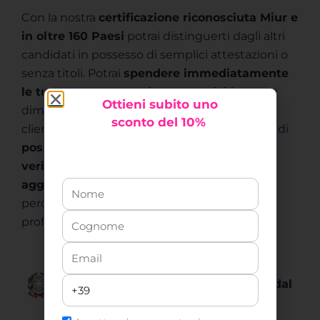
Con la nostra
certificazione riconosciuta Miur e
in oltre 160 Paesi
potrai distinguerti dagli altri
candidati in possesso di semplici attestazioni o
senza titoli. Potrai
spendere immediatamente
le tue conoscenze nel mercato del lavoro
e
Ottieni
subito uno
dimostrare ai recruiter, alle aziende e ai tuoi
sconto del 10%
clienti, se intraprenderai la libera professione, di
possedere competenze professionali
verificate e certificate
. Potrai inoltre
aggiungere
quest’ultima, unitamente al
percorso formativo svolto, al tuo CV e sul tuo
profilo LinkedIn.
Il corso è
riconosciuto dal