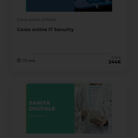
Corsi online EIPASS
Corso online IT Security
329
€
70 ore
244
€