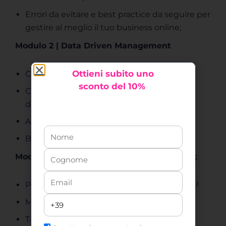
Errori da evitare e best practice da seguire per
gestire al meglio il tuo business online;
Modulo 2 | Data Driven Management
Ottieni
subito uno
Cosa significa essere Data Driven?
sconto del 10%
Cenni a Meta Ads: analizziamo le metriche
delle campagne su Meta
Analisi dei competitors con i microdati
Budgeting per ecommerce
Modulo 3 | CRM e Customer segmentation;
Perché è fondamentale la segmentazione?
Metodologie di segmentazione
Ti presento RFM cube: un software di