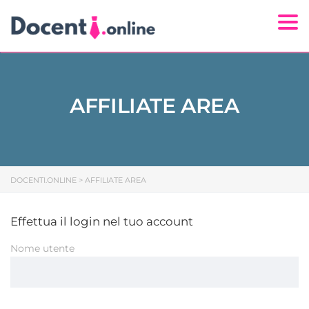
Togg
AFFILIATE AREA
DOCENTI.ONLINE
>
AFFILIATE AREA
Effettua il login nel tuo account
Nome utente